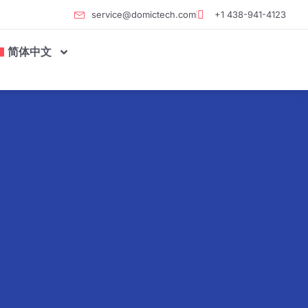
service@domictech.com
+1 438-941-4123
简体中文